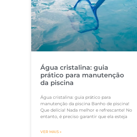
Água cristalina: guia
prático para manutenção
da piscina
Água cristalina: guia prático para
manutenção da piscina Banho de piscina!
Que delícia! Nada melhor e refrescante! No
entanto, é preciso garantir que ela esteja
VER MAIS »